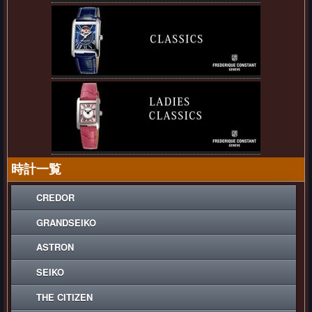
時計一覧
CREDOR
GRANDSEIKO
ASTRON
SEIKO
THE CITIZEN