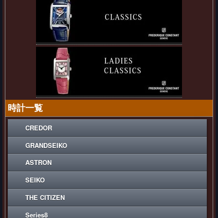
時計一覧
CREDOR
GRANDSEIKO
ASTRON
SEIKO
THE CITIZEN
Series8