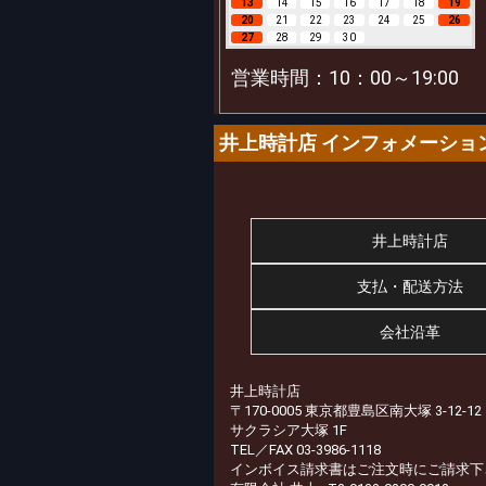
13
14
15
16
17
18
19
20
21
22
23
24
25
26
27
28
29
30
営業時間：10：00～19:00
井上時計店 インフォメーショ
井上時計店
支払・配送方法
会社沿革
井上時計店
〒170-0005 東京都豊島区南大塚 3-12-12
サクラシア大塚 1F
TEL／FAX 03-3986-1118
インボイス請求書はご注文時にご請求下