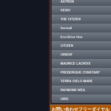
ASTRON
SEIKO
THE CITIZEN
Series8
Eco-Drive One
CITIZEN
ORIENT
MAURICE LACROIX
FREDERIQUE CONSTANT
TERRA CIELO MARE
RAYMOND WEIL
ORIS
お問い合わせフリーダイヤル