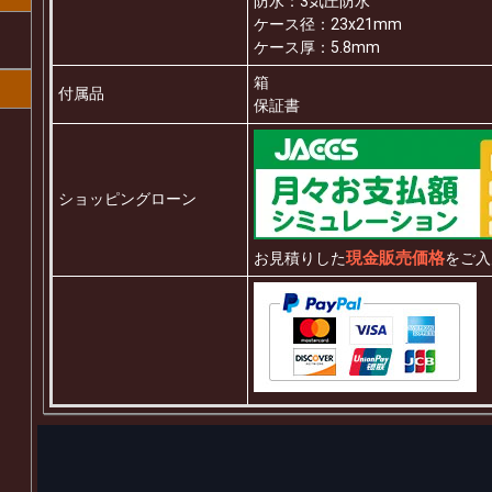
防水：3気圧防水
ケース径：23x21mm
ケース厚：5.8mm
箱
付属品
保証書
ショッピングローン
現金販売価格
お見積りした
をご入