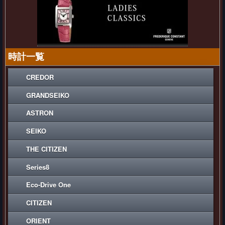
時計一覧
CREDOR
GRANDSEIKO
ASTRON
SEIKO
THE CITIZEN
Series8
Eco-Drive One
CITIZEN
ORIENT