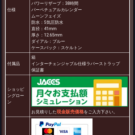
パワーリザーブ：38時間
仕様
パーペチュアルカレンダー
ムーンフェイズ
防水：5気圧防水
直径：41mm
厚さ：12.65mm
ダイアル：ブルー
ケースバック：スケルトン
箱
付属品
インターチェンジャブル仕様ラバーストラップ
保証書
ショッピ
ングロー
ン
現金販売価格
お見積りした
をご入力下さい。