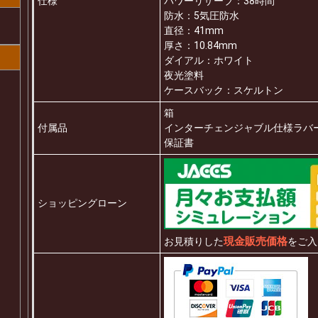
仕様
パワーリザーブ：38時間
防水：5気圧防水
直径：41mm
厚さ：10.84mm
ダイアル：ホワイト
夜光塗料
ケースバック：スケルトン
箱
付属品
インターチェンジャブル仕様ラバ
保証書
ショッピングローン
現金販売価格
お見積りした
をご入