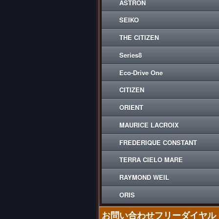
ASTRON
SEIKO
THE CITIZEN
Series8
Eco-Drive One
CITIZEN
ORIENT
MAURICE LACROIX
FREDERIQUE CONSTANT
TERRA CIELO MARE
RAYMOND WEIL
ORIS
お問い合わせフリーダイヤル