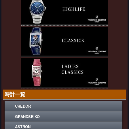
時計一覧
CREDOR
GRANDSEIKO
ASTRON