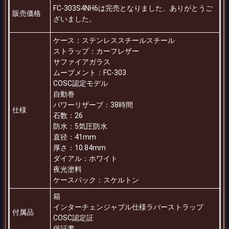
FC-303S4NH6は完売となりました、ありがとうご
販売価格
ざいました。
ケース：ステンレススチールスチール
ストラップ：カーフレザー
サファイアガラス
ムーブメント：FC-303
COSC認定モデル
自動巻
パワーリザーブ：38時間
仕様
石数：26
防水：5気圧防水
直径：41mm
厚さ：10.84mm
ダイアル：ホワイト
夜光塗料
ケースバック：スケルトン
箱
インターチェンジャブル仕様ラバーストラップ
付属品
COSC認定証
保証書