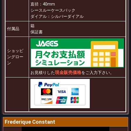
直径：40mm
シースルーケースバック
ダイアル：シルバーダイアル
箱
付属品
保証書
ショッピ
ングロー
ン
現金販売価格
お見積りした
をご入力下さい。
Frederique Constant