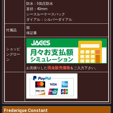
防水：5気圧防水
直径：40mm
シースルーケースバック
ダイアル：シルバーダイアル
箱
付属品
保証書
ショッピ
ングロー
ン
現金販売価格
お見積りした
をご入力下さい。
Frederique Constant