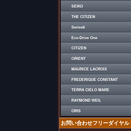
SEIKO
THE CITIZEN
Series8
Eco-Drive One
CITIZEN
ORIENT
MAURICE LACROIX
FREDERIQUE CONSTANT
TERRA CIELO MARE
RAYMOND WEIL
ORIS
お問い合わせフリーダイヤル