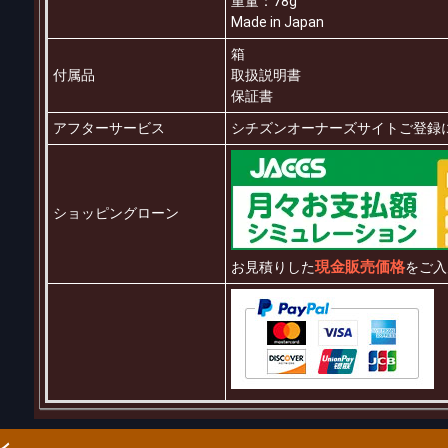
重量：78g
Made in Japan
箱
付属品
取扱説明書
保証書
アフターサービス
シチズンオーナーズサイトご登録
ショッピングローン
現金販売価格
お見積りした
をご入
ン