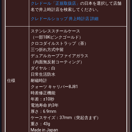
クレドール「正規取扱店」
の日本を選択して店舗
名で井上時計店を検索してください。
クレドールショップ 井上時計店 詳細
ステンレススチールケース
（一部18Kピンクゴールド）
クロコダイルストラップ（茶）
三つ折れ方式中留
デュアルカーブファイアガラス
（内面無反射コーティング）
ダイヤル：白
日常生活防水
仕様
耐磁時計
クォーツ キャリバー8J81
時差修正機能
年差：±10秒
電池寿命 約3年
厚さ：6.9mm
ケースサイズ：37mm（突起含まず）
重さ：43g
Made in Japan