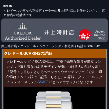
GCAR042
クレドールの事なら正規ディーラーの井上時計店にお任せください、東
京都内の時計店です
井上時計店
>
クレドール
>
シグノ（メンズ）製造終了時計
>
GCAR042
クレドールGCAR042の詳細
クレドール シグノ GCAR042は、丁寧で緻密な造りが際立つシ
ンプルで落ち着きのあるデザインが身につける人の品格を示し
「記号：しるし」となるベーシックウオッチシリーズです、 SI
GNOはスペイン語で「記号：しるし」の意味。クレドール シグ
ノ レディースモデル
GSAS042
とペアウオッチになります