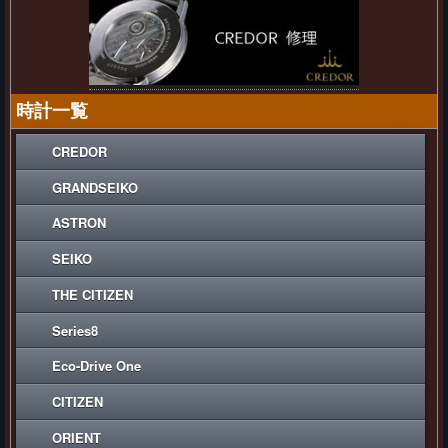
時計一覧
CREDOR
GRANDSEIKO
ASTRON
SEIKO
THE CITIZEN
Series8
Eco-Drive One
CITIZEN
ORIENT