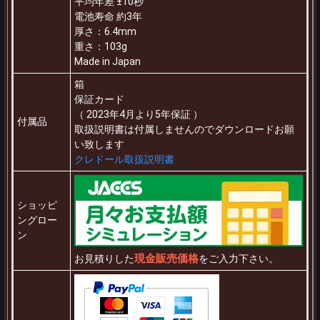
平均年差 ±10秒
電池寿命 約3年
厚さ：6.4mm
重さ：103g
Made in Japan
箱
保証カード
（ 2023年4月より5年保証 ）
付属品
取扱説明書は付属しませんのでダウンロードお願
い致します
クレドール取扱説明書
ショッピ
ングロー
ン
現金販売価格
お見積りした
をご入力下さい。