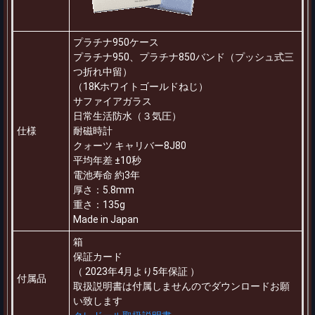
プラチナ950ケース
プラチナ950、プラチナ850バンド（プッシュ式三
つ折れ中留）
（18Kホワイトゴールドねじ）
サファイアガラス
日常生活防水（３気圧）
仕様
耐磁時計
クォーツ キャリバー8J80
平均年差 ±10秒
電池寿命 約3年
厚さ：5.8mm
重さ：135g
Made in Japan
箱
保証カード
（ 2023年4月より5年保証 ）
付属品
取扱説明書は付属しませんのでダウンロードお願
い致します