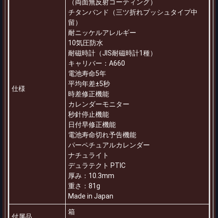
（両面無反射コーティング）
チタンバンド（三ツ折れプッシュタイプ中
留）
耐ニッケルアレルギー
10気圧防水
耐磁時計（JIS耐磁時計1種）
キャリバー：A660
電池寿命5年
平均年差±5秒
仕様
時差修正機能
カレンダーモニター
秒針停止機能
日付早修正機能
電池寿命切れ予告機能
パーペチュアルカレンダー
ナチュライト
デュラテクト PTIC
厚み：10.3mm
重さ：81g
Made in Japan
箱
付属品