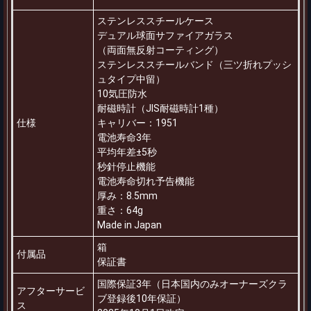
ステンレススチールケース
デュアル球面サファイアガラス
（両面無反射コーティング）
ステンレススチールバンド（三ツ折れプッシ
ュタイプ中留）
10気圧防水
耐磁時計（JIS耐磁時計1種）
仕様
キャリバー：1951
電池寿命3年
平均年差±5秒
秒針停止機能
電池寿命切れ予告機能
厚み：8.5mm
重さ：64g
Made in Japan
箱
付属品
保証書
国際保証3年（日本国内のみオーナーズクラ
アフターサービ
ブ登録後10年保証）
ス