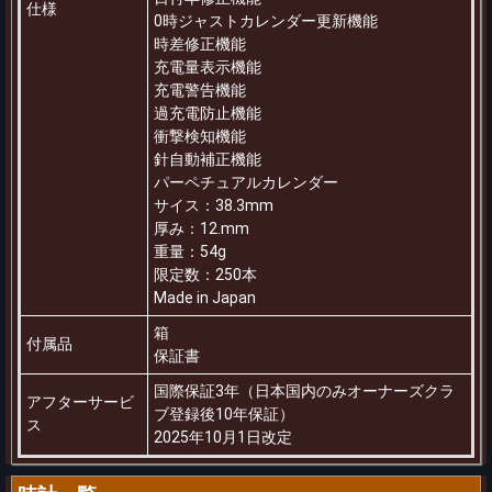
仕様
0時ジャストカレンダー更新機能
時差修正機能
充電量表示機能
充電警告機能
過充電防止機能
衝撃検知機能
針自動補正機能
パーペチュアルカレンダー
サイス：38.3mm
厚み：12.mm
重量：54g
限定数：250本
Made in Japan
箱
付属品
保証書
国際保証3年（日本国内のみオーナーズクラ
アフターサービ
ブ登録後10年保証）
ス
2025年10月1日改定