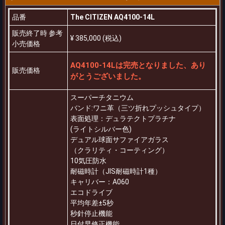
品番
The CITIZEN AQ4100-14L
販売終了時 参考
¥ 385,000 (税込)
小売価格
AQ4100-14Lは完売となりました、あり
販売価格
がとうございました。
スーパーチタニウム
バンド:ワニ革（三ツ折れプッシュタイプ）
表面処理：デュラテクトプラチナ
(ライトシルバー色)
デュアル球面サファイアガラス
（クラリティ・コーティング）
10気圧防水
耐磁時計（JIS耐磁時計1種）
キャリバー：A060
エコドライブ
平均年差±5秒
秒針停止機能
日付早修正機能