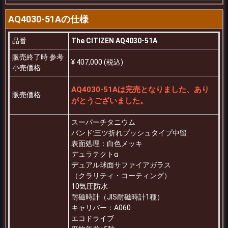
AQ4030-51Aの仕様
品番
The CITIZEN AQ4030-51A
販売終了時 参考
¥ 407,000 (税込)
小売価格
AQ4030-51Aは完売となりました、あり
販売価格
がとうございました。
スーパーチタニウム
バンド:三ツ折れプッシュタイプ中留
表面処理：白色メッキ
デュラテクトα
デュアル球面サファイアガラス
（クラリティ・コーティング）
10気圧防水
耐磁時計（JIS耐磁時計1種）
キャリバー：A060
エコドライブ