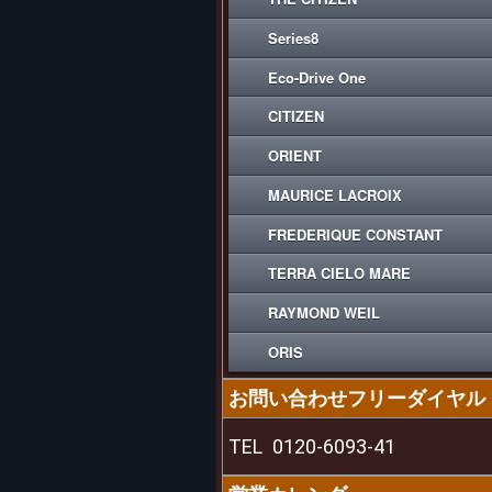
Series8
Eco-Drive One
CITIZEN
ORIENT
MAURICE LACROIX
FREDERIQUE CONSTANT
TERRA CIELO MARE
RAYMOND WEIL
ORIS
お問い合わせフリーダイヤル
TEL
0120-6093-41