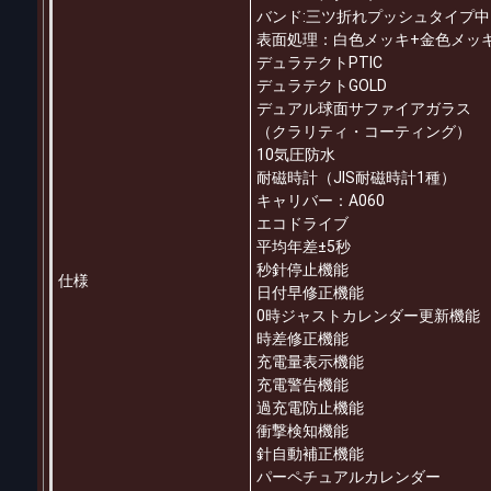
バンド:三ツ折れプッシュタイプ中
表面処理：白色メッキ+金色メッ
デュラテクトPTIC
デュラテクトGOLD
デュアル球面サファイアガラス
（クラリティ・コーティング）
10気圧防水
耐磁時計（JIS耐磁時計1種）
キャリバー：A060
エコドライブ
平均年差±5秒
秒針停止機能
仕様
日付早修正機能
0時ジャストカレンダー更新機能
時差修正機能
充電量表示機能
充電警告機能
過充電防止機能
衝撃検知機能
針自動補正機能
パーペチュアルカレンダー